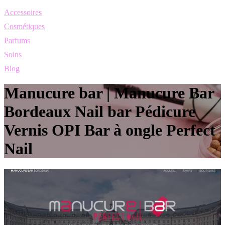
Accessoires
Cosmétiques
Parfums
Soins
Blog
Manucure bar | Manucure Bar
Bordeaux Nail bar Pédicure
Vernis OPI Bar à ongle Perfect
Nail